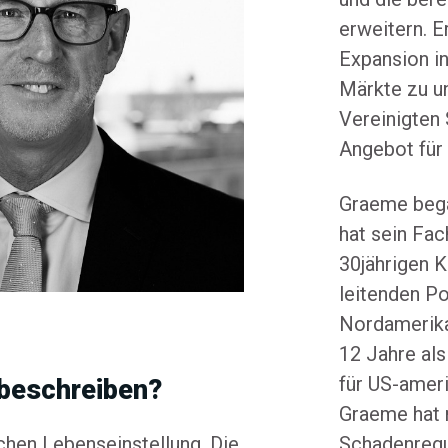
erweitern. E
Expansion i
Märkte zu un
Vereinigten 
Angebot für
Graeme bega
hat sein Fa
30jährigen K
leitenden P
Nordamerika 
12 Jahre als
für US-ameri
 beschreiben?
Graeme hat 
Schadenregu
schen Lebenseinstellung. Die