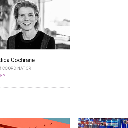
dida Cochrane
 COORDINATOR
NEY