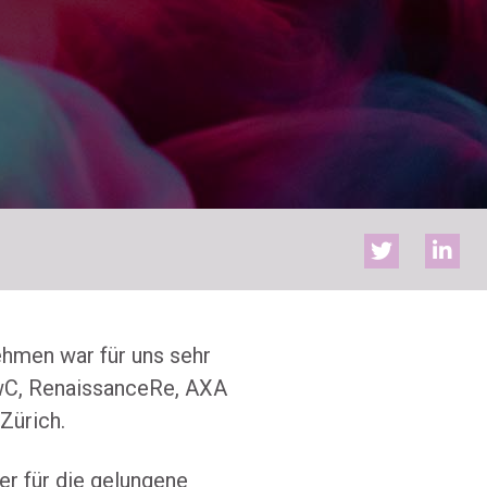
hmen war für uns sehr
PwC, RenaissanceRe, AXA
Zürich.
er für die gelungene